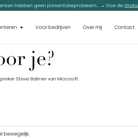
nsen hebben geen presentatieprobleem... → Doe de
Grati
enteren
Voor bedrijven
Over mij
Contact
or je?
spreker Steve Balmer van Microsoft.
l bewegelijk.