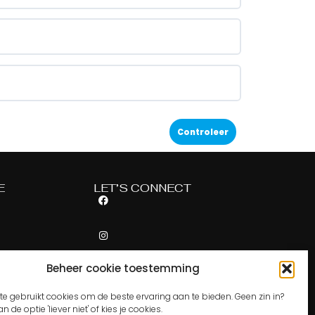
E
LET’S CONNECT
Beheer cookie toestemming
rden
e gebruikt cookies om de beste ervaring aan te bieden. Geen zin in?
n de optie 'liever niet' of kies je cookies.