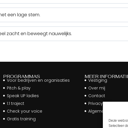
 met een lage stem.
el zacht en beweegt nauwelijks.
PROGRAMMAS
MEER INFORMATI
Voor bedrijven en organisaties
Vestiging
Pitch & play
Over mij
Speak UP ladies
Contact
1:1 traject
Privacy policy
Check your voice
Algemene voorwaa
Gratis training
Deze websit
Selecteer da