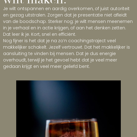
Je wilt ontspannen en aardig overkomen, of juist autoriteit
en gezag uitstralen. Zorgen dat je presentatie niet afleidt
van de boodschap. Sterker nog: je wilt mensen meenemen
in je verhaal en in actie krijgen, of aan het denken zetten.
Dat leer ik je. Kort, snel en efficiënt.
Nog fijner is het dat je na zo’n coachingstraject veel
makkelijker schakelt. Jezelf vertrouwt. Dat het makkelijker is
aansluiting te vinden bij mensen. Dat je dus energie
overhoudt, terwijl je het gevoel hebt dat je veel meer
gedaan krijgt en veel meer geliefd bent.