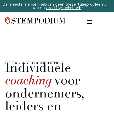
De meeste mensen hebben geen presentatieprobleem... →
Doe de
Gratis Spreekcheck
!
Individuele
SPEAK WITH CONFIDENCE
coaching
voor
ondernemers,
leiders en